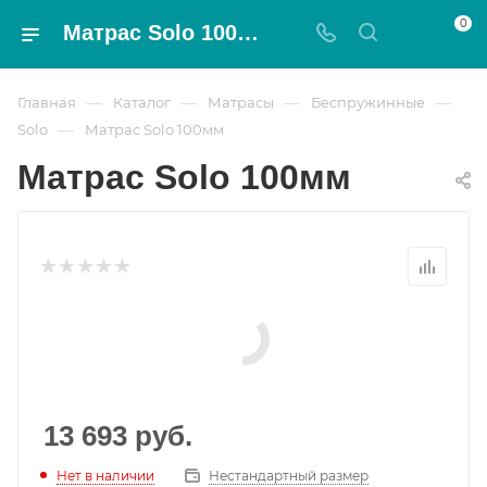
0
Матрас Solo 100мм - Magnat
—
—
—
—
Главная
Каталог
Матрасы
Беспружинные
—
Solo
Матрас Solo 100мм
Матрас Solo 100мм
13 693
руб.
Нет в наличии
Нестандартный размер